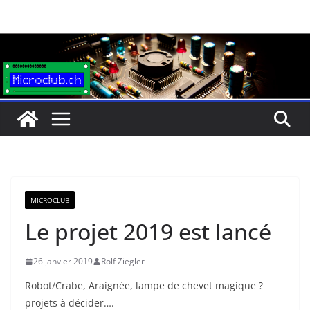
Passer
au
contenu
MICROCLUB
Le projet 2019 est lancé
26 janvier 2019
Rolf Ziegler
Robot/Crabe, Araignée, lampe de chevet magique ?
projets à décider….