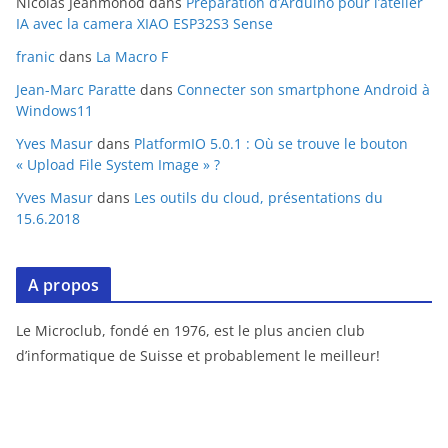
Nicolas Jeanmonod
dans
Préparation d’Arduino pour l’atelier
IA avec la camera XIAO ESP32S3 Sense
franic
dans
La Macro F
Jean-Marc Paratte
dans
Connecter son smartphone Android à
Windows11
Yves Masur
dans
PlatformIO 5.0.1 : Où se trouve le bouton
« Upload File System Image » ?
Yves Masur
dans
Les outils du cloud, présentations du
15.6.2018
A propos
Le Microclub, fondé en 1976, est le plus ancien club
d’informatique de Suisse et probablement le meilleur!