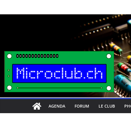
Passer
au
contenu
AGENDA
FORUM
LE CLUB
PH