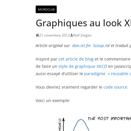
MICROCLUB
Graphiques au look X
21 novembre 2012
Rolf Ziegler
Article original sur
dan.iel.fm
Scoop.it
é et traduit
Inspiré par
cet article de blog
et le commentaire
de faire un
style de graphique XKCD
en Javascrip
aussi essayé d’utiliser le
paradigme « reusable c
Vous devriez vraiment regarder le
code source
.
Voici un exemple: