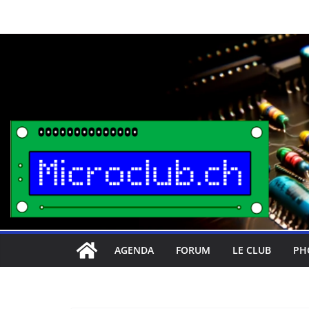
Passer
au
contenu
AGENDA
FORUM
LE CLUB
PH