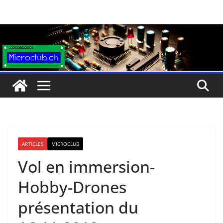
Passer
au
contenu
ARTICLES
MICROCLUB
Vol en immersion-
Hobby-Drones
présentation du