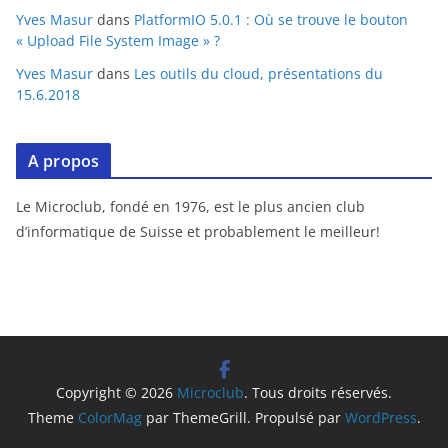
Yves Masur
dans
PlatformIO 5.0.1 : Où se trouve le bouton
« Upload File System Image » ?
Yves Masur
dans
Les outils du cloud, présentations du
15.6.2018
A propos
Le Microclub, fondé en 1976, est le plus ancien club
d’informatique de Suisse et probablement le meilleur!
Copyright © 2026
Microclub
. Tous droits réservés.
Theme
ColorMag
par ThemeGrill. Propulsé par
WordPress
.