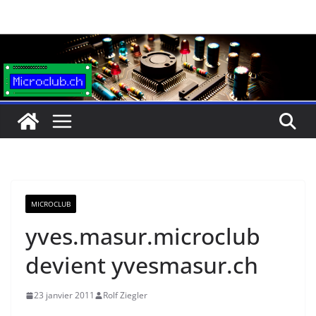
Passer
au
contenu
MICROCLUB
yves.masur.microclub
devient yvesmasur.ch
23 janvier 2011
Rolf Ziegler