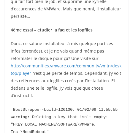
qui fait fort bien le job, et supprime une kyrielle
d’occurences de VMWare. Mais que nenni, l’installateur
persiste…
4ème essai – etudier la faq et les logfiles
Donc, ce satané installateur à mis quelque part ces
infos (erronées), et je ne vais quand même pas
reformater le disque pour ça? Une visite sur
http://communities.vmware.com/community/vmtn/desk
top/player
n’est que perte de temps. Cependant, j’y voit
des références aux logfiles créés par l’installation. Et
dedans une telle logfile, j’y vois quelque chose
d’instructif:
 BootStrapper-build-126130: 01/02/09 11:55:55 
Warning: Deleting a key that isn't empty: 
"HKEY_LOCAL_MACHINE\SOFTWARE\VMware, 
Inc.\NeedReboot"