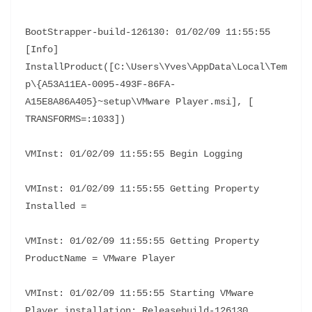
BootStrapper-build-126130: 01/02/09 11:55:55 
[Info] 
InstallProduct([C:\Users\Yves\AppData\Local\Tem
p\{A53A11EA-0095-493F-86FA-
A15E8A86A405}~setup\VMware Player.msi], [ 
TRANSFORMS=:1033])
VMInst: 01/02/09 11:55:55 Begin Logging
VMInst: 01/02/09 11:55:55 Getting Property 
Installed =
VMInst: 01/02/09 11:55:55 Getting Property 
ProductName = VMware Player
VMInst: 01/02/09 11:55:55 Starting VMware 
Player installation: Releasebuild-126130