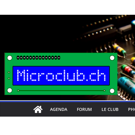
Passer
au
contenu
AGENDA
FORUM
LE CLUB
PH