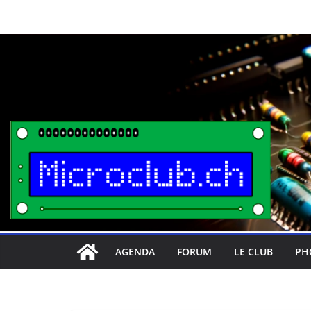
Passer
au
contenu
AGENDA
FORUM
LE CLUB
PH