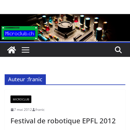
Passer
au
contenu
Auteur :
franic
MICROCLUB
7 mai 2012
franic
Festival de robotique EPFL 2012