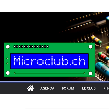
Passer
au
contenu
AGENDA
FORUM
LE CLUB
PH