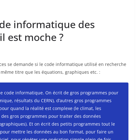
ode informatique des
il est moche ?
es se demande si le code informatique utilisé en recherche
u même titre que les équations, graphiques etc. :
de code informatique. On écrit de gros programmes pour
omique, résultats du CERN), d’autres gros programmes
our quand la réalité est complexe (le climat, les
 des gros programmes pour traiter des données
ographiques). Et on écrit des petits programmes tout le
, pour mettre les données au bon format, pour faire un
iciel, pour répéter une opération simple plein de fois,