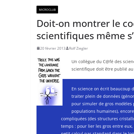
MICROCLUB
Doit-on montrer le c
scientifiques même s’
20 février 2013
Rolf Ziegler
Un collègue du C@fé des scienc
scientifique doit être publié a
En science on écrit beaucoup 
traiter plein de données (gén
pour simuler de gros modèles p
populations humaines), encore
compliquées (des structures cristall
temps : pour lier les gros entre eux
petit calcul pas standard dans le log