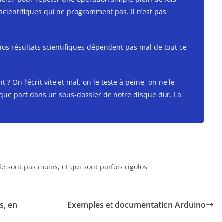
es scientifiques qui ne programment pas. Il n’est pas
de nos résultats scientifiques dépendent pas mal de tout ce
t ? On l’écrit vite et mal, on le teste à peine, on ne le
ue part dans un sous-dossier de notre disque dur. La
le sont pas moins, et qui sont parfois rigolos
s, en
Exemples et documentation Arduino