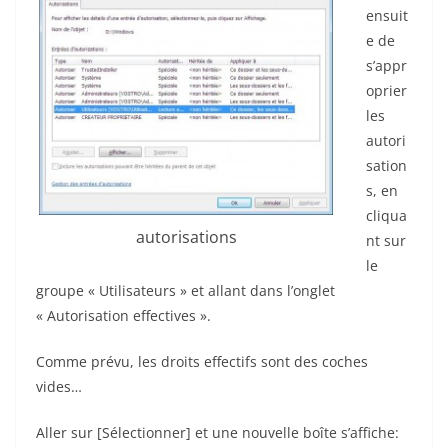
ensuit
e de
s’appr
oprier
les
autori
sation
s, en
cliqua
autorisations
nt sur
le
groupe « Utilisateurs » et allant dans l’onglet
« Autorisation effectives ».
Comme prévu, les droits effectifs sont des coches
vides…
Aller sur [Sélectionner] et une nouvelle boîte s’affiche: