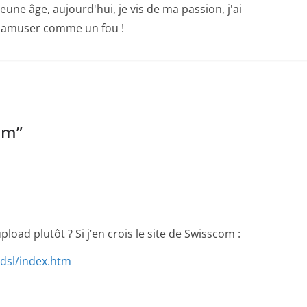
ne âge, aujourd'hui, je vis de ma passion, j'ai
 m'amuser comme un fou !
om
”
oad plutôt ? Si j’en crois le site de Swisscom :
/dsl/index.htm