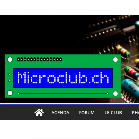
Passer
au
contenu
AGENDA
FORUM
LE CLUB
PH