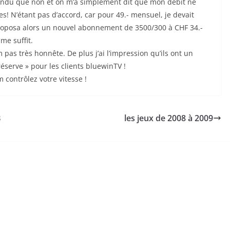
épondu que non et on m’a simplement dit que mon débit ne
! N’étant pas d’accord, car pour 49.- mensuel, je devait
proposa alors un nouvel abonnement de 3500/300 à CHF 34.-
 me suffit.
 pas très honnête. De plus j’ai l’impression qu’ils ont un
réserve » pour les clients bluewinTV !
contrôlez votre vitesse !
B
les jeux de 2008 à 2009