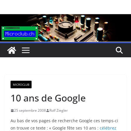
Passer
au
contenu
MICROCLUB
10 ans de Google
25 septembre 2008
Rolf Ziegler
Au bas de vos pages de recherche Google ces temps-ci
on trouve ce texte : «
Google fête ses 10 ans :
célébrez