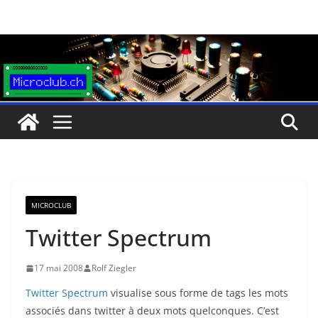
Passer
au
contenu
MICROCLUB
Twitter Spectrum
17 mai 2008
Rolf Ziegler
Twitter Spectrum
visualise sous forme de tags les mots
associés dans twitter à deux mots quelconques. C’est