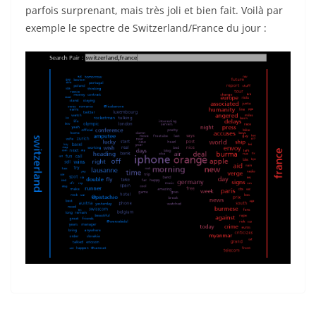
parfois surprenant, mais très joli et bien fait. Voilà par
exemple le spectre de Switzerland/France du jour :