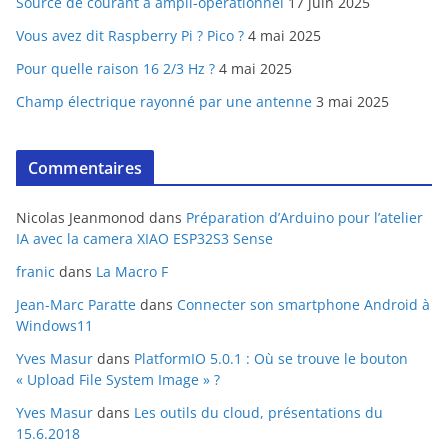
Source de courant à ampli-opérationnel
17 juin 2025
Vous avez dit Raspberry Pi ? Pico ?
4 mai 2025
Pour quelle raison 16 2/3 Hz ?
4 mai 2025
Champ électrique rayonné par une antenne
3 mai 2025
Commentaires
Nicolas Jeanmonod
dans
Préparation d’Arduino pour l’atelier
IA avec la camera XIAO ESP32S3 Sense
franic
dans
La Macro F
Jean-Marc Paratte
dans
Connecter son smartphone Android à
Windows11
Yves Masur
dans
PlatformIO 5.0.1 : Où se trouve le bouton
« Upload File System Image » ?
Yves Masur
dans
Les outils du cloud, présentations du
15.6.2018