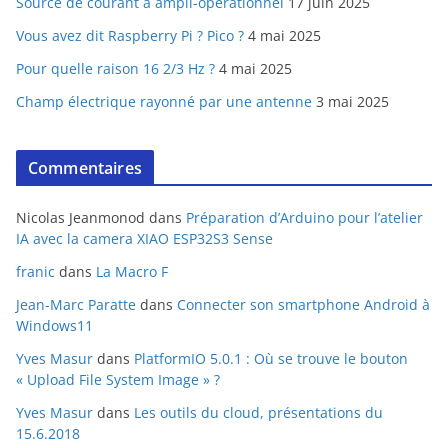
Source de courant à ampli-opérationnel
17 juin 2025
Vous avez dit Raspberry Pi ? Pico ?
4 mai 2025
Pour quelle raison 16 2/3 Hz ?
4 mai 2025
Champ électrique rayonné par une antenne
3 mai 2025
Commentaires
Nicolas Jeanmonod
dans
Préparation d’Arduino pour l’atelier
IA avec la camera XIAO ESP32S3 Sense
franic
dans
La Macro F
Jean-Marc Paratte
dans
Connecter son smartphone Android à
Windows11
Yves Masur
dans
PlatformIO 5.0.1 : Où se trouve le bouton
« Upload File System Image » ?
Yves Masur
dans
Les outils du cloud, présentations du
15.6.2018