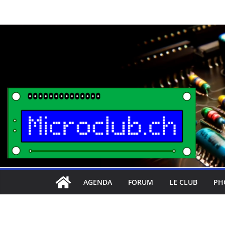
Passer
au
contenu
AGENDA
FORUM
LE CLUB
PH