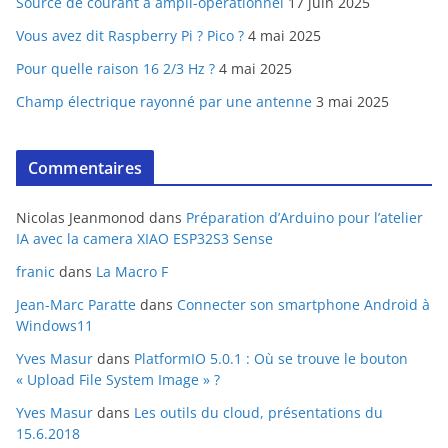
Source de courant à ampli-opérationnel
17 juin 2025
Vous avez dit Raspberry Pi ? Pico ?
4 mai 2025
Pour quelle raison 16 2/3 Hz ?
4 mai 2025
Champ électrique rayonné par une antenne
3 mai 2025
Commentaires
Nicolas Jeanmonod
dans
Préparation d’Arduino pour l’atelier
IA avec la camera XIAO ESP32S3 Sense
franic
dans
La Macro F
Jean-Marc Paratte
dans
Connecter son smartphone Android à
Windows11
Yves Masur
dans
PlatformIO 5.0.1 : Où se trouve le bouton
« Upload File System Image » ?
Yves Masur
dans
Les outils du cloud, présentations du
15.6.2018