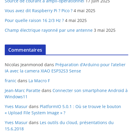
Source de courant à ampli-opérationnel
17 juin 2025
Vous avez dit Raspberry Pi ? Pico ?
4 mai 2025
Pour quelle raison 16 2/3 Hz ?
4 mai 2025
Champ électrique rayonné par une antenne
3 mai 2025
Commentaires
Nicolas Jeanmonod
dans
Préparation d’Arduino pour l’atelier
IA avec la camera XIAO ESP32S3 Sense
franic
dans
La Macro F
Jean-Marc Paratte
dans
Connecter son smartphone Android à
Windows11
Yves Masur
dans
PlatformIO 5.0.1 : Où se trouve le bouton
« Upload File System Image » ?
Yves Masur
dans
Les outils du cloud, présentations du
15.6.2018