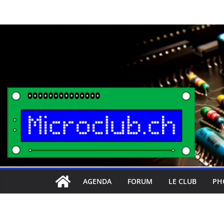
Passer
au
contenu
AGENDA
FORUM
LE CLUB
PH