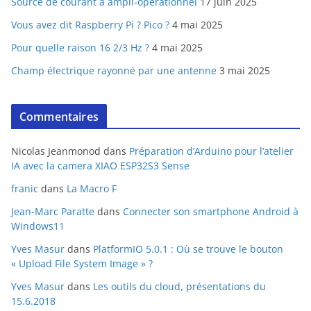
Source de courant à ampli-opérationnel
17 juin 2025
Vous avez dit Raspberry Pi ? Pico ?
4 mai 2025
Pour quelle raison 16 2/3 Hz ?
4 mai 2025
Champ électrique rayonné par une antenne
3 mai 2025
Commentaires
Nicolas Jeanmonod
dans
Préparation d’Arduino pour l’atelier
IA avec la camera XIAO ESP32S3 Sense
franic
dans
La Macro F
Jean-Marc Paratte
dans
Connecter son smartphone Android à
Windows11
Yves Masur
dans
PlatformIO 5.0.1 : Où se trouve le bouton
« Upload File System Image » ?
Yves Masur
dans
Les outils du cloud, présentations du
15.6.2018