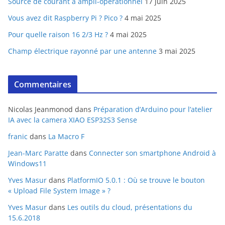
Source de courant à ampli-opérationnel
17 juin 2025
Vous avez dit Raspberry Pi ? Pico ?
4 mai 2025
Pour quelle raison 16 2/3 Hz ?
4 mai 2025
Champ électrique rayonné par une antenne
3 mai 2025
Commentaires
Nicolas Jeanmonod
dans
Préparation d’Arduino pour l’atelier
IA avec la camera XIAO ESP32S3 Sense
franic
dans
La Macro F
Jean-Marc Paratte
dans
Connecter son smartphone Android à
Windows11
Yves Masur
dans
PlatformIO 5.0.1 : Où se trouve le bouton
« Upload File System Image » ?
Yves Masur
dans
Les outils du cloud, présentations du
15.6.2018