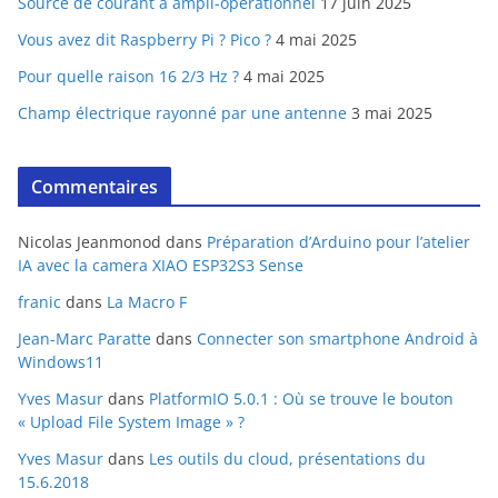
Source de courant à ampli-opérationnel
17 juin 2025
Vous avez dit Raspberry Pi ? Pico ?
4 mai 2025
Pour quelle raison 16 2/3 Hz ?
4 mai 2025
Champ électrique rayonné par une antenne
3 mai 2025
Commentaires
Nicolas Jeanmonod
dans
Préparation d’Arduino pour l’atelier
IA avec la camera XIAO ESP32S3 Sense
franic
dans
La Macro F
Jean-Marc Paratte
dans
Connecter son smartphone Android à
Windows11
Yves Masur
dans
PlatformIO 5.0.1 : Où se trouve le bouton
« Upload File System Image » ?
Yves Masur
dans
Les outils du cloud, présentations du
15.6.2018