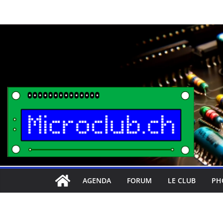
Passer
au
contenu
AGENDA
FORUM
LE CLUB
PH